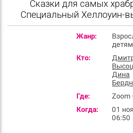
Сказки для самых храб
Специальный Хеллоуин-в
Жанр:
Взрос
детя
Кто:
Дмит
Высоц
Дина
Бердн
Где:
Zoom 
Когда:
01 но
06:50