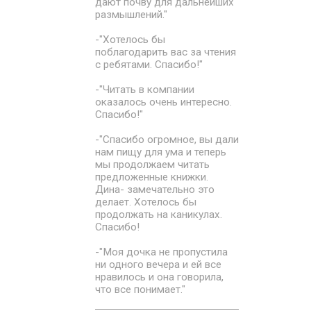
дают почву для дальнейших
размышлений."
-"Хотелось бы
поблагодарить вас за чтения
с ребятами. Спасибо!"
-"Читать в компании
оказалось очень интересно.
Спасибо!"
-"Спасибо огромное, вы дали
нам пищу для ума и теперь
мы продолжаем читать
предложенные книжки.
Дина- замечательно это
делает. Хотелось бы
продолжать на каникулах.
Спасибо!
-"Моя дочка не пропустила
ни одного вечера и ей все
нравилось и она говорила,
что все понимает."