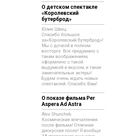
О детском спектакле
«‎Королевский
бутерброд»
Юлия Швец:
Спасибо большое
за«‎Королевский бутерброд»!
Мы с дочкой в полном
восторге. Все придумано с
таким воображением,
оформлено с такой
выдумкой и вкусом, и такие
замечательные актеры!
Будем очень ждать новых
спектаклей. Спасибо Вам!
О показе фильма Per
Aspera Ad Astra
Alex Shurichek:
Космические впечатления
после фильма! Отличная
дискуссия после! Я вообще
ЗА проведение еще кино