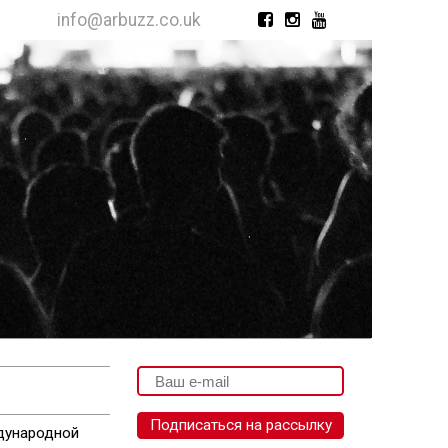
info@arbuzz.co.uk
дународной