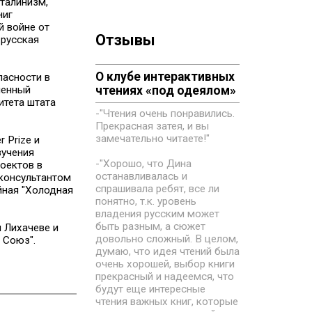
сталинизм,
ниг
й войне от
Отзывы
 русская
О клубе интерактивных
пасности в
шенный
чтениях «под одеялом»
итета штата
-"Чтения очень понравились.
Прекрасная затея, и вы
замечательно читаете!"
 Prize и
зучения
-"Хорошо, что Дина
оектов в
останавливалась и
 консультантом
спрашивала ребят, все ли
йная "Холодная
понятно, т.к. уровень
владения русским может
быть разным, а сюжет
 Лихачеве и
довольно сложный. В целом,
 Союз".
думаю, что идея чтений была
очень хорошей, выбор книги
прекрасный и надеемся, что
будут еще интересные
чтения важных книг, которые