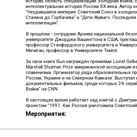
истории, область специализации: холодная война, 
интеллектуальная история России XX века. Автор к
"Неудавшаяся империя: Советский Союз в холодно
Сталина до Горбачева" и "Дети Живаго. Последняя
интеллигенция".
В прошлом - сотрудник Архива национальной безо
университете Джорджа Вашингтона в США, пригла
профессор Стэнфордского университета и Универс
Мичиган, профессор в Университете Темпл.
За свои книги был награжден премиями Lionel Gelber
Marshall Shulman Prize американской ассоциации и
славенизма. Организатор ряда образовательных пр
России, Украине и на Северном Кавказе. Выступал
документальных фильмов, среди которых 24-сери
Война" на CNN.
В настоящее время работает над книгой о Дмитрии
проектом "1991. Как Россия уничтожила Советский
Мероприятия: