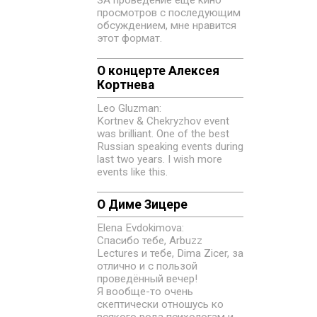
просмотров с последующим
обсуждением, мне нравится
этот формат.
О концерте Алексея
Кортнева
Leo Gluzman:
Kortnev & Chekryzhov event
was brilliant. One of the best
Russian speaking events during
last two years. I wish more
events like this.
О Диме Зицере
Elena Evdokimovа:
Спасибо тебе, Arbuzz
Lectures и тебе, Dima Zicer, за
отлично и с пользой
проведённый вечер!
Я вообще-то очень
скептически отношусь ко