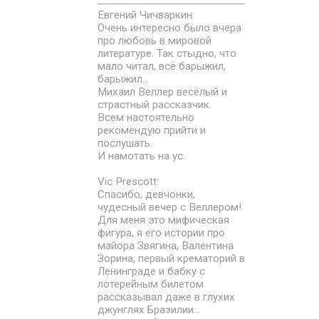
Евгений Чичваркин:
Очень интересно было вчера
про любовь в мировой
литературе. Так стыдно, что
мало читал, всё барыжил,
барыжил...
Михаил Веллер весёлый и
страстный рассказчик.
Всем настоятельно
рекомендую прийти и
послушать.
И намотать на ус.
Vic Prescott:
Спасибо, девчонки,
чудесный вечер с Веллером!
Для меня это мифическая
фигура, я его истории про
майора Звягина, Валентина
Зорина, первый крематорий в
Ленинграде и бабку с
лотерейным билетом
рассказывал даже в глухих
джунглях Бразилии...