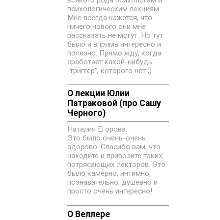
всякого рода психологам и
психологическим лекциям.
Мне всегда кажется, что
ничего нового они мне
рассказать не могут. Но тут
было и впрямь интересно и
полезно. Прямо жду, когда
сработает какой-нибудь
"триггер", которого нет ;)
О лекции Юлии
Патраковой (про Сашу
Черного)
Наталия Егорова:
Это было очень-очень
здорово. Спасибо вам, что
находите и привозите таких
потрясающих лекторов. Это
было камерно, интимно,
познавательно, душевно и
просто очень интересно!
О Веллере